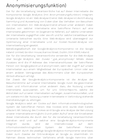
Anonymisierungsfunktion)
Der für die Verarbeitung Verantwortliche hat auf dieser Internetseite die
Komponente Google Analytics (mit Anonymisierungsfunktion) integriert.
Google Analytics ist ein Web-Analyse-Dienst. Web-Analyse ist die Erhebung,
Sammlung und Auswertung von Daten über das Verhalten von Besuchern
von Internetseiten. Ein Web-Analyse-Dienst erfasst unter anderem Daten
darüber, von welcher Internetseite eine betroffene Person auf eine
Internetseite gekommen ist (sogenannte Referrer), auf welche Unterseiten
der Internetseite zugegriffen oder wie oft und für welche Verweildauer eine
Unterseite betrachtet wurde. Eine Web-Analyse wird überwiegend zur
Optimierung einer Internetseite und zur Kosten-Nutzen-Analyse von
Internetwerbung eingesetzt.
Betreibergesellschaft der Google-Analytics-Komponente ist die Google
Ireland Limited, Gordon House, Barrow Street, Dublin, D04 E5W5, Ireland.
Der für die Verarbeitung Verantwortliche verwendet für die Web-Analyse
über Google Analytics den Zusatz "_gat._anonymizeIp". Mittels dieses
Zusatzes wird die IP-Adresse des Internetanschlusses der betroffenen
Person von Google gekürzt und anonymisiert, wenn der Zugriff auf unsere
Internetseiten aus einem Mitgliedstaat der Europäischen Union oder aus
einem anderen Vertragsstaat des Abkommens über den Europäischen
Wirtschaftsraum erfolgt.
Der Zweck der Google-Analytics-Komponente ist die Analyse der
Besucherströme auf unserer Internetseite. Google nutzt die gewonnenen
Daten und Informationen unter anderem dazu, die Nutzung unserer
Internetseite auszuwerten, um für uns Online-Reports, welche die
Aktivitäten auf unseren Internetseiten aufzeigen, zusammenzustellen, und
um weitere mit der Nutzung unserer Internetseite in Verbindung stehende
Dienstleistungen zu erbringen.
Google Analytics setzt ein Cookie auf dem informationstechnologischen
System der betroffenen Person. Was Cookies sind, wurde oben bereits
erläutert. Mit Setzung des Cookies wird Google eine Analyse der Benutzung
unserer Internetseite ermöglicht. Durch jeden Aufruf einer der Einzelseiten
dieser Internetseite, die durch den für die Verarbeitung Verantwortlichen
betrieben wird und auf welcher eine Google-Analytics-Komponente
integriert wurde, wird der Internetbrowser auf dem
informationstechnologischen System der betroffenen Person
automatisch durch die jeweilige Google-Analytics-Komponente veranlasst,
Daten zum Zwecke der Online-Analyse an Google zu übermitteln. Im
Rahmen dieses technischen Verfahrens erhält Google Kenntnis über