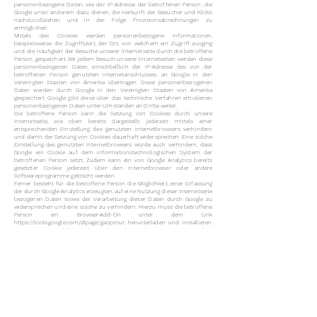
personenbezogene Daten, wie der IP-Adresse der betroffenen Person, die
Google unter anderem dazu dienen, die Herkunft der Besucher und Klicks
nachzuvollziehen und in der Folge Provisionsabrechnungen zu
ermöglichen.
Mittels des Cookies werden personenbezogene Informationen,
beispielsweise die Zugriffszeit, der Ort, von welchem ein Zugriff ausging
und die Häufigkeit der Besuche unserer Internetseite durch die betroffene
Person, gespeichert. Bei jedem Besuch unserer Internetseiten werden diese
personenbezogenen Daten, einschließlich der IP-Adresse des von der
betroffenen Person genutzten Internetanschlusses, an Google in den
Vereinigten Staaten von Amerika übertragen. Diese personenbezogenen
Daten werden durch Google in den Vereinigten Staaten von Amerika
gespeichert. Google gibt diese über das technische Verfahren erhobenen
personenbezogenen Daten unter Umständen an Dritte weiter.
Die betroffene Person kann die Setzung von Cookies durch unsere
Internetseite, wie oben bereits dargestellt, jederzeit mittels einer
entsprechenden Einstellung des genutzten Internetbrowsers verhindern
und damit der Setzung von Cookies dauerhaft widersprechen. Eine solche
Einstellung des genutzten Internetbrowsers würde auch verhindern, dass
Google ein Cookie auf dem informationstechnologischen System der
betroffenen Person setzt. Zudem kann ein von Google Analytics bereits
gesetzter Cookie jederzeit über den Internetbrowser oder andere
Softwareprogramme gelöscht werden.
Ferner besteht für die betroffene Person die Möglichkeit, einer Erfassung
der durch Google Analytics erzeugten, auf eine Nutzung dieser Internetseite
bezogenen Daten sowie der Verarbeitung dieser Daten durch Google zu
widersprechen und eine solche zu verhindern. Hierzu muss die betroffene
Person ein Browser-Add-On unter dem Link
https://tools.google.com/dlpage/gaoptout
herunterladen und installieren.
Dieses Browser-Add-On teilt Google Analytics über JavaScript mit, dass
keine Daten und Informationen zu den Besuchen von Internetseiten an
Google Analytics übermittelt werden dürfen. Die Installation des Browser-
Add-Ons wird von Google als Widerspruch gewertet. Wird das
informationstechnologische System der betroffenen Person zu einem
späteren Zeitpunkt gelöscht, formatiert oder neu installiert, muss durch
die betroffene Person eine erneute Installation des Browser-Add-Ons
erfolgen, um Google Analytics zu deaktivieren. Sofern das Browser-Add-On
durch die betroffene Person oder einer anderen Person, die ihrem
Machtbereich zuzurechnen ist, deinstalliert oder deaktiviert wird, besteht
die Möglichkeit der Neuinstallation oder der erneuten Aktivierung des
Browser-Add-Ons.