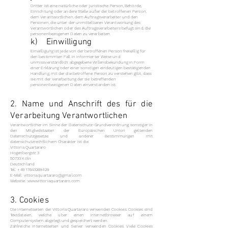
Dritter ist eine natürliche oder juristische Person, Behörde,
Einrichtung oder andere Stelle außer der betroffenen Person,
dem Verantwortlichen, dem Auftragsverarbeiter und den
Personen, die unter der unmittelbaren Verantwortung des
Verantwortlichen oder des Auftragsverarbeiters befugt sind, die
personenbezogenen Daten zu verarbeiten.
k) Einwilligung
Einwilligung ist jede von der betroffenen Person freiwillig für
den bestimmten Fall in informierter Weise und
unmissverständlich abgegebene Willensbekundung in Form
einer Erklärung oder einer sonstigen eindeutigen bestätigenden
Handlung, mit der die betroffene Person zu verstehen gibt, dass
sie mit der Verarbeitung der sie betreffenden
personenbezogenen Daten einverstanden ist.
2. Name und Anschrift des für die
Verarbeitung Verantwortlichen
Verantwortlicher im Sinne der Datenschutz-Grundverordnung, sonstiger in
den Mitgliedstaaten der Europäischen Union geltenden
Datenschutzgesetze und anderer Bestimmungen mit
datenschutzrechtlichem Charakter ist die:
Vittoria Quartararo
Hogenbergstr, 3
50733 Köln
Deutschland
Tel.:
+49 17643269429
E-Mail:
vittoria.quartararo@gmail.com
Website:
www.vittoriaquartararo.com
3. Cookies
Die Internetseiten der Vittoria Quartararo verwenden Cookies. Cookies sind
Textdateien, welche über einen Internetbrowser auf einem
Computersystem abgelegt und gespeichert werden.
Zahlreiche Internetseiten und Server verwenden Cookies. Viele Cookies