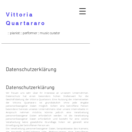
Vittoria
Quartararo
:: pianist :: performer :: music curator
Datenschutzerklärung
Datenschutzerklärung
Wir freuen uns sehr über Ihr Interesse an unserem Unternehmen.
Datenschutz hat einen besonders hohen Stellenwert für die
Geschäftsleitung der Vittoria Quartararo. Eine Nutzung der Internetseiten
der Vittoria Quartararo ist grundsätzlich ohne jede Angabe
personenbezogener Daten möglich. Sofern eine betroffene Person
besondere Services unseres Unternehmens über unsere Internetseite in
Anspruch nehmen möchte, könnte jedoch eine Verarbeitung
personenbezogener Daten erforderlich werden. Ist die Verarbeitung
personenbezogener Daten erforderlich und besteht für eine solche
Verarbeitung keine gesetzliche Grundlage, holen wir generell eine
Einwilligung der betroffenen Person ein.
Die Verarbeitung personenbezogener Daten, beispielsweise des Namens,
der Anschrift, E-Mail-Adresse oder Telefonnummer einer betroffenen