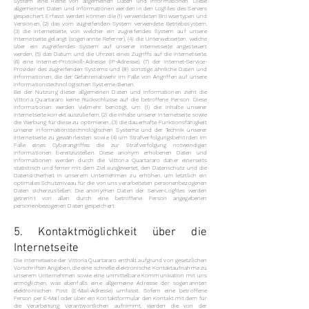
System eine Reihe von allgemeinen Daten und Informationen. Diese
allgemeinen Daten und Informationen werden in den Logfiles des Servers
gespeichert. Erfasst werden können die (1) verwendeten Browsertypen und
Versionen, (2) das vom zugreifenden System verwendete Betriebssystem,
(3) die Internetseite, von welcher ein zugreifendes System auf unsere
Internetseite gelangt (sogenannte Referrer), (4) die Unterwebseiten, welche
über ein zugreifendes System auf unserer Internetseite angesteuert
werden, (5) das Datum und die Uhrzeit eines Zugriffs auf die Internetseite,
(6) eine Internet-Protokoll-Adresse (IP-Adresse), (7) der Internet-Service-
Provider des zugreifenden Systems und (8) sonstige ähnliche Daten und
Informationen, die der Gefahrenabwehr im Falle von Angriffen auf unsere
informationstechnologischen Systeme dienen.
Bei der Nutzung dieser allgemeinen Daten und Informationen zieht die
Vittoria Quartararo keine Rückschlüsse auf die betroffene Person. Diese
Informationen werden vielmehr benötigt, um (1) die Inhalte unserer
Internetseite korrekt auszuliefern, (2) die Inhalte unserer Internetseite sowie
die Werbung für diese zu optimieren, (3) die dauerhafte Funktionsfähigkeit
unserer informationstechnologischen Systeme und der Technik unserer
Internetseite zu gewährleisten sowie (4) um Strafverfolgungsbehörden im
Falle eines Cyberangriffes die zur Strafverfolgung notwendigen
Informationen bereitzustellen. Diese anonym erhobenen Daten und
Informationen werden durch die Vittoria Quartararo daher einerseits
statistisch und ferner mit dem Ziel ausgewertet, den Datenschutz und die
Datensicherheit in unserem Unternehmen zu erhöhen, um letztlich ein
optimales Schutzniveau für die von uns verarbeiteten personenbezogenen
Daten sicherzustellen. Die anonymen Daten der Server-Logfiles werden
getrennt von allen durch eine betroffene Person angegebenen
personenbezogenen Daten gespeichert.
5. Kontaktmöglichkeit über die
Internetseite
Die Internetseite der Vittoria Quartararo enthält aufgrund von gesetzlichen
Vorschriften Angaben, die eine schnelle elektronische Kontaktaufnahme zu
unserem Unternehmen sowie eine unmittelbare Kommunikation mit uns
ermöglichen, was ebenfalls eine allgemeine Adresse der sogenannten
elektronischen Post (E-Mail-Adresse) umfasst. Sofern eine betroffene
Person per E-Mail oder über ein Kontaktformular den Kontakt mit dem für
die Verarbeitung Verantwortlichen aufnimmt, werden die von der