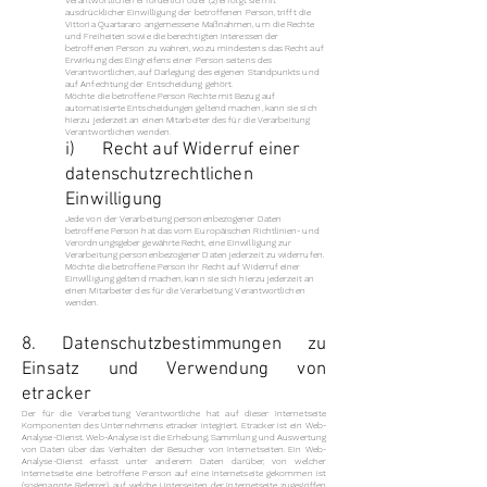
Verantwortlichen erforderlich oder (2) erfolgt sie mit
ausdrücklicher Einwilligung der betroffenen Person, trifft die
Vittoria Quartararo angemessene Maßnahmen, um die Rechte
und Freiheiten sowie die berechtigten Interessen der
betroffenen Person zu wahren, wozu mindestens das Recht auf
Erwirkung des Eingreifens einer Person seitens des
Verantwortlichen, auf Darlegung des eigenen Standpunkts und
auf Anfechtung der Entscheidung gehört.
Möchte die betroffene Person Rechte mit Bezug auf
automatisierte Entscheidungen geltend machen, kann sie sich
hierzu jederzeit an einen Mitarbeiter des für die Verarbeitung
Verantwortlichen wenden.
i) Recht auf Widerruf einer
datenschutzrechtlichen
Einwilligung
Jede von der Verarbeitung personenbezogener Daten
betroffene Person hat das vom Europäischen Richtlinien- und
Verordnungsgeber gewährte Recht, eine Einwilligung zur
Verarbeitung personenbezogener Daten jederzeit zu widerrufen.
Möchte die betroffene Person ihr Recht auf Widerruf einer
Einwilligung geltend machen, kann sie sich hierzu jederzeit an
einen Mitarbeiter des für die Verarbeitung Verantwortlichen
wenden.
8. Datenschutzbestimmungen zu
Einsatz und Verwendung von
etracker
Der für die Verarbeitung Verantwortliche hat auf dieser Internetseite
Komponenten des Unternehmens etracker integriert. Etracker ist ein Web-
Analyse-Dienst. Web-Analyse ist die Erhebung, Sammlung und Auswertung
von Daten über das Verhalten der Besucher von Internetseiten. Ein Web-
Analyse-Dienst erfasst unter anderem Daten darüber, von welcher
Internetseite eine betroffene Person auf eine Internetseite gekommen ist
(sogenannte Referrer), auf welche Unterseiten der Internetseite zugegriffen