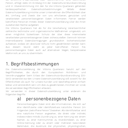
Person, erfolgt stets im Einklang mit der Datenschutz-Grundverordnung
und in Übereinstimmung mit den für die Vittoria Quartararo geltenden
landesspezifischen Datenschutzbestimmungen. Mittels dieser
Datenschutzerklärung möchte unser Unternehmen die Öffentlichkeit über
Art, Umfang und Zweck der von uns erhobenen, genutzten und
verarbeiteten personenbezogenen Daten informieren. Ferner werden
betroffene Personen mittels dieser Datenschutzerklärung über die ihnen
zustehenden Rechte aufgeklärt.
Die Vittoria Quartararo hat als für die Verarbeitung Verantwortlicher
zahlreiche technische und organisatorische Maßnahmen umgesetzt, um
einen möglichst lückenlosen Schutz der über diese Internetseite
verarbeiteten personenbezogenen Daten sicherzustellen. Dennoch können
Internetbasierte Datenübertragungen grundsätzlich Sicherheitslücken
aufweisen, sodass ein absoluter Schutz nicht gewährleistet werden kann.
Aus diesem Grund steht es jeder betroffenen Person frei,
personenbezogene Daten auch auf alternativen Wegen, beispielsweise
telefonisch, an uns zu übermitteln.
1. Begriffsbestimmungen
Die Datenschutzerklärung der Vittoria Quartararo beruht auf den
Begrifflichkeiten, die durch den Europäischen Richtlinien- und
Verordnungsgeber beim Erlass der Datenschutz-Grundverordnung (DS-
GVO) verwendet wurden. Unsere Datenschutzerklärung soll sowohl für die
Öffentlichkeit als auch für unsere Kunden und Geschäftspartner einfach
lesbar und verständlich sein. Um dies zu gewährleisten, möchten wir vorab
die verwendeten Begrifflichkeiten erläutern.
Wir verwenden in dieser Datenschutzerklärung unter anderem die
folgenden Begriffe:
a) personenbezogene Daten
Personenbezogene Daten sind alle Informationen, die sich auf
eine identifizierte oder identifizierbare natürliche Person (im
Folgenden „betroffene Person“) beziehen. Als identifizierbar wird
eine natürliche Person angesehen, die direkt oder indirekt,
insbesondere mittels Zuordnung zu einer Kennung wie einem
Namen, zu einer Kennnummer, zu Standortdaten, zu einer
Online-Kennung oder zu einem oder mehreren besonderen
Merkmalen, die Ausdruck der physischen, physiologischen,