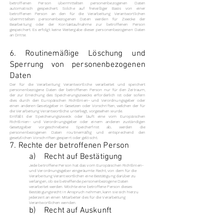
betroffenen Person übermittelten personenbezogenen Daten
automatisch gespeichert. Solche auf freiwilliger Basis von einer
betroffenen Person an den für die Verarbeitung Verantwortlichen
übermittelten personenbezogenen Daten werden für Zwecke der
Bearbeitung oder der Kontaktaufnahme zur betroffenen Person
gespeichert. Es erfolgt keine Weitergabe dieser personenbezogenen Daten
an Dritte.
6. Routinemäßige Löschung und
Sperrung von personenbezogenen
Daten
Der für die Verarbeitung Verantwortliche verarbeitet und speichert
personenbezogene Daten der betroffenen Person nur für den Zeitraum,
der zur Erreichung des Speicherungszwecks erforderlich ist oder sofern
dies durch den Europäischen Richtlinien- und Verordnungsgeber oder
einen anderen Gesetzgeber in Gesetzen oder Vorschriften, welchen der für
die Verarbeitung Verantwortliche unterliegt, vorgesehen wurde.
Entfällt der Speicherungszweck oder läuft eine vom Europäischen
Richtlinien- und Verordnungsgeber oder einem anderen zuständigen
Gesetzgeber vorgeschriebene Speicherfrist ab, werden die
personenbezogenen Daten routinemäßig und entsprechend den
gesetzlichen Vorschriften gesperrt oder gelöscht.
7. Rechte der betroffenen Person
a) Recht auf Bestätigung
Jede betroffene Person hat das vom Europäischen Richtlinien-
und Verordnungsgeber eingeräumte Recht, von dem für die
Verarbeitung Verantwortlichen eine Bestätigung darüber zu
verlangen, ob sie betreffende personenbezogene Daten
verarbeitet werden. Möchte eine betroffene Person dieses
Bestätigungsrecht in Anspruch nehmen, kann sie sich hierzu
jederzeit an einen Mitarbeiter des für die Verarbeitung
Verantwortlichen wenden.
b) Recht auf Auskunft