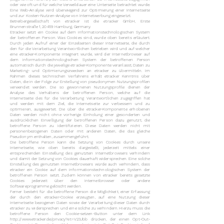
oder wie oft und für welche Verweildauer eine Unterseite betrachtet wurde.
Eine Web-Analyse wird überwiegend zur Optimierung einer Internetseite
und zur Kosten-Nutzen-Analyse von Internetwerbung eingesetzt.
Betreibergesellschaft von etracker ist die etracker GmbH, Erste
Brunnenstraße 1, 20459 Hamburg, Germany.
Etracker setzt ein Cookie auf dem informationstechnologischen System
der betroffenen Person. Was Cookies sind, wurde oben bereits erläutert.
Durch jeden Aufruf einer der Einzelseiten dieser Internetseite, die durch
den für die Verarbeitung Verantwortlichen betrieben wird und auf welcher
eine etracker-Komponente integriert wurde, wird der Internetbrowser auf
dem informationstechnologischen System der betroffenen Person
automatisch durch die jeweilige etracker-Komponente veranlasst, Daten zu
Marketing- und Optimierungszwecken an etracker zu übermitteln. Im
Rahmen dieses technischen Verfahrens erhält etracker Kenntnis über
Daten, die in der Folge zur Erstellung von pseudonymen Nutzungsprofilen
verwendet werden. Die so gewonnenen Nutzungsprofile dienen der
Analyse des Verhaltens der betroffenen Person, welche auf die
Internetseite des für die Verarbeitung Verantwortlichen zugegriffen hat
und werden mit dem Ziel, die Internetseite zur verbessern und zu
optimieren, ausgewertet. Die über die etracker-Komponente erhobenen
Daten werden nicht ohne vorherige Einholung einer gesonderten und
ausdrücklichen Einwilligung der betroffenen Person dazu genutzt, die
betroffene Person zu identifizieren. Diese Daten werden nicht mit
personenbezogenen Daten oder mit anderen Daten, die das gleiche
Pseudonym enthalten, zusammengeführt.
Die betroffene Person kann die Setzung von Cookies durch unsere
Internetseite, wie oben bereits dargestellt, jederzeit mittels einer
entsprechenden Einstellung des genutzten Internetbrowsers verhindern
und damit der Setzung von Cookies dauerhaft widersprechen. Eine solche
Einstellung des genutzten Internetbrowsers würde auch verhindern, dass
etracker ein Cookie auf dem informationstechnologischen System der
betroffenen Person setzt. Zudem können von etracker bereits gesetzte
Cookies jederzeit über den Internetbrowser oder andere
Softwareprogramme gelöscht werden.
Ferner besteht für die betroffene Person die Möglichkeit, einer Erfassung
der durch den etracker-Cookie erzeugten, auf eine Nutzung dieser
Internetseite bezogenen Daten sowie der Verarbeitung dieser Daten durch
etracker zu widersprechen und eine solche zu verhindern. Hierzu muss die
betroffene Person den Cookie-setzen-Button unter dem Link
http://www.etracker.de/privacy?et=V23Jbb
drücken, der einen Opt-Out-