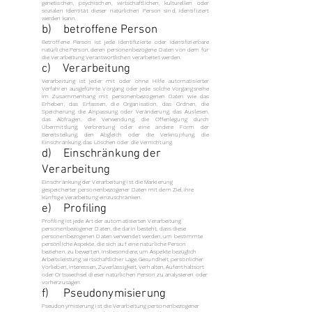
genetischen, psychischen, wirtschaftlichen, kulturellen oder
sozialen Identität dieser natürlichen Person sind, identifiziert
werden kann.
b) betroffene Person
Betroffene Person ist jede identifizierte oder identifizierbare
natürliche Person, deren personenbezogene Daten von dem für
die Verarbeitung Verantwortlichen verarbeitet werden.
c) Verarbeitung
Verarbeitung ist jeder mit oder ohne Hilfe automatisierter
Verfahren ausgeführte Vorgang oder jede solche Vorgangsreihe
im Zusammenhang mit personenbezogenen Daten wie das
Erheben, das Erfassen, die Organisation, das Ordnen, die
Speicherung, die Anpassung oder Veränderung, das Auslesen,
das Abfragen, die Verwendung, die Offenlegung durch
Übermittlung, Verbreitung oder eine andere Form der
Bereitstellung, den Abgleich oder die Verknüpfung, die
Einschränkung, das Löschen oder die Vernichtung.
d) Einschränkung der
Verarbeitung
Einschränkung der Verarbeitung ist die Markierung
gespeicherter personenbezogener Daten mit dem Ziel, ihre
künftige Verarbeitung einzuschränken.
e) Profiling
Profiling ist jede Art der automatisierten Verarbeitung
personenbezogener Daten, die darin besteht, dass diese
personenbezogenen Daten verwendet werden, um bestimmte
persönliche Aspekte, die sich auf eine natürliche Person
beziehen, zu bewerten, insbesondere, um Aspekte bezüglich
Arbeitsleistung, wirtschaftlicher Lage, Gesundheit, persönlicher
Vorlieben, Interessen, Zuverlässigkeit, Verhalten, Aufenthaltsort
oder Ortswechsel dieser natürlichen Person zu analysieren oder
vorherzusagen.
f) Pseudonymisierung
Pseudonymisierung ist die Verarbeitung personenbezogener