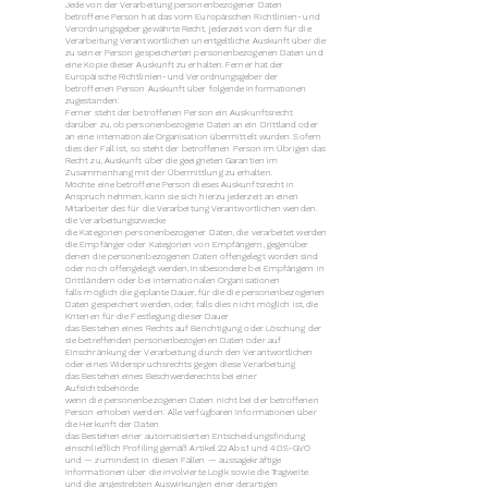
Jede von der Verarbeitung personenbezogener Daten
betroffene Person hat das vom Europäischen Richtlinien- und
Verordnungsgeber gewährte Recht, jederzeit von dem für die
Verarbeitung Verantwortlichen unentgeltliche Auskunft über die
zu seiner Person gespeicherten personenbezogenen Daten und
eine Kopie dieser Auskunft zu erhalten. Ferner hat der
Europäische Richtlinien- und Verordnungsgeber der
betroffenen Person Auskunft über folgende Informationen
zugestanden:
Ferner steht der betroffenen Person ein Auskunftsrecht
darüber zu, ob personenbezogene Daten an ein Drittland oder
an eine internationale Organisation übermittelt wurden. Sofern
dies der Fall ist, so steht der betroffenen Person im Übrigen das
Recht zu, Auskunft über die geeigneten Garantien im
Zusammenhang mit der Übermittlung zu erhalten.
Möchte eine betroffene Person dieses Auskunftsrecht in
Anspruch nehmen, kann sie sich hierzu jederzeit an einen
Mitarbeiter des für die Verarbeitung Verantwortlichen wenden.
die Verarbeitungszwecke
die Kategorien personenbezogener Daten, die verarbeitet werden
die Empfänger oder Kategorien von Empfängern, gegenüber
denen die personenbezogenen Daten offengelegt worden sind
oder noch offengelegt werden, insbesondere bei Empfängern in
Drittländern oder bei internationalen Organisationen
falls möglich die geplante Dauer, für die die personenbezogenen
Daten gespeichert werden, oder, falls dies nicht möglich ist, die
Kriterien für die Festlegung dieser Dauer
das Bestehen eines Rechts auf Berichtigung oder Löschung der
sie betreffenden personenbezogenen Daten oder auf
Einschränkung der Verarbeitung durch den Verantwortlichen
oder eines Widerspruchsrechts gegen diese Verarbeitung
das Bestehen eines Beschwerderechts bei einer
Aufsichtsbehörde
wenn die personenbezogenen Daten nicht bei der betroffenen
Person erhoben werden: Alle verfügbaren Informationen über
die Herkunft der Daten
das Bestehen einer automatisierten Entscheidungsfindung
einschließlich Profiling gemäß Artikel 22 Abs.1 und 4 DS-GVO
und — zumindest in diesen Fällen — aussagekräftige
Informationen über die involvierte Logik sowie die Tragweite
und die angestrebten Auswirkungen einer derartigen