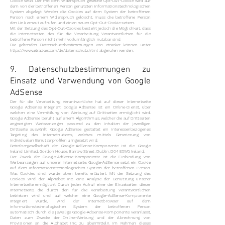
Cookie setzt. Der mit dem Widerspruch gesetzte Opt-Out-Cookie wird auf
dem von der betroffenen Person genutzten informationstechnologischen
System abgelegt. Werden die Cookies auf dem System der betroffenen
Person nach einem Widerspruch gelöscht, muss die betroffene Person
den Link erneut aufrufen und einen neuen Opt-Out-Cookie setzen.
Mit der Setzung des Opt-Out-Cookies besteht jedoch die Möglichkeit, dass
die Internetseiten des für die Verarbeitung Verantwortlichen für die
betroffene Person nicht mehr vollumfänglich nutzbar sind.
Die geltenden Datenschutzbestimmungen von etracker können unter
https://www.etracker.com/de/datenschutz.html
abgerufen werden.
9. Datenschutzbestimmungen zu
Einsatz und Verwendung von Google
AdSense
Der für die Verarbeitung Verantwortliche hat auf dieser Internetseite
Google AdSense integriert. Google AdSense ist ein Online-Dienst, über
welchen eine Vermittlung von Werbung auf Drittseiten ermöglicht wird.
Google AdSense beruht auf einem Algorithmus, welcher die auf Drittseiten
angezeigten Werbeanzeigen passend zu den Inhalten der jeweiligen
Drittseite auswählt. Google AdSense gestattet ein interessenbezogenes
Targeting des Internetnutzers, welches mittels Generierung von
individuellen Benutzerprofilen umgesetzt wird.
Betreibergesellschaft der Google-AdSense-Komponente ist die Google
Ireland Limited, Gordon House, Barrow Street, Dublin, D04 E5W5, Ireland.
Der Zweck der Google-AdSense-Komponente ist die Einbindung von
Werbeanzeigen auf unserer Internetseite. Google-AdSense setzt ein Cookie
auf dem informationstechnologischen System der betroffenen Person.
Was Cookies sind, wurde oben bereits erläutert. Mit der Setzung des
Cookies wird der Alphabet Inc. eine Analyse der Benutzung unserer
Internetseite ermöglicht. Durch jeden Aufruf einer der Einzelseiten dieser
Internetseite, die durch den für die Verarbeitung Verantwortlichen
betrieben wird und auf welcher eine Google-AdSense-Komponente
integriert wurde, wird der Internetbrowser auf dem
informationstechnologischen System der betroffenen Person
automatisch durch die jeweilige Google-AdSense-Komponente veranlasst,
Daten zum Zwecke der Online-Werbung und der Abrechnung von
Provisionen an die Alphabet Inc. zu übermitteln. Im Rahmen dieses