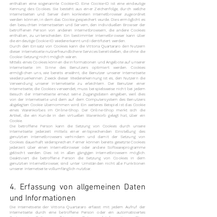
enthalten eine sogenannte Cookie-ID. Eine Cookie-ID ist eine eindeutige
Kennung des Cookies. Sie besteht aus einer Zeichenfolge, durch welche
Internetseiten und Server dem konkreten Internetbrowser zugeordnet
werden können, in dem das Cookie gespeichert wurde. Dies ermöglicht es
den besuchten Internetseiten und Servern, den individuellen Browser der
betroffenen Person von anderen Internetbrowsern, die andere Cookies
enthalten, zu unterscheiden. Ein bestimmter Internetbrowser kann über
die eindeutige Cookie-ID wiedererkannt und identifiziert werden.
Durch den Einsatz von Cookies kann die Vittoria Quartararo den Nutzern
dieser Internetseite nutzerfreundlichere Services bereitstellen, die ohne die
Cookie-Setzung nicht möglich wären.
Mittels eines Cookies können die Informationen und Angebote auf unserer
Internetseite im Sinne des Benutzers optimiert werden. Cookies
ermöglichen uns, wie bereits erwähnt, die Benutzer unserer Internetseite
wiederzuerkennen. Zweck dieser Wiedererkennung ist es, den Nutzern die
Verwendung unserer Internetseite zu erleichtern. Der Benutzer einer
Internetseite, die Cookies verwendet, muss beispielsweise nicht bei jedem
Besuch der Internetseite erneut seine Zugangsdaten eingeben, weil dies
von der Internetseite und dem auf dem Computersystem des Benutzers
abgelegten Cookie übernommen wird. Ein weiteres Beispiel ist das Cookie
eines Warenkorbes im Online-Shop. Der Online-Shop merkt sich die
Artikel, die ein Kunde in den virtuellen Warenkorb gelegt hat, über ein
Cookie.
Die betroffene Person kann die Setzung von Cookies durch unsere
Internetseite jederzeit mittels einer entsprechenden Einstellung des
genutzten Internetbrowsers verhindern und damit der Setzung von
Cookies dauerhaft widersprechen. Ferner können bereits gesetzte Cookies
jederzeit über einen Internetbrowser oder andere Softwareprogramme
gelöscht werden. Dies ist in allen gängigen Internetbrowsern möglich.
Deaktiviert die betroffene Person die Setzung von Cookies in dem
genutzten Internetbrowser, sind unter Umständen nicht alle Funktionen
unserer Internetseite vollumfänglich nutzbar.
4. Erfassung von allgemeinen Daten
und Informationen
Die Internetseite der Vittoria Quartararo erfasst mit jedem Aufruf der
Internetseite durch eine betroffene Person oder ein automatisiertes