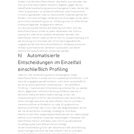
Zudem hat die betroffene Person das Recht, aus Gründen, die
sich aus ihrer besonderen Situation ergeben, gegen die sie
betreffende Verarbeitung personenbezogener Daten, die bei der
Vittoria Quartararo zu wissenschaftlichen oder historischen
Forschungszwecken oder zu statistischen Zwecken gemäß Art.
89 Abs. 1 DS-GVO erfolgen, Widerspruch einzulegen, es sei denn,
eine solche Verarbeitung ist zur Erfüllung einer im öffentlichen
Interesse liegenden Aufgabe erforderlich.
Zur Ausübung des Rechts auf Widerspruch kann sich die
betroffene Person direkt an jeden Mitarbeiter der Vittoria
Quartararo oder einen anderen Mitarbeiter wenden. Der
betroffenen Person steht es ferner frei, im Zusammenhang mit
der Nutzung von Diensten der Informationsgesellschaft,
ungeachtet der Richtlinie 2002/58/EG, ihr Widerspruchsrecht
mittels automatisierter Verfahren auszuüben, bei denen
technische Spezifikationen verwendet werden.
h) Automatisierte
Entscheidungen im Einzelfall
einschließlich Profiling
Jede von der Verarbeitung personenbezogener Daten
betroffene Person hat das vom Europäischen Richtlinien- und
Verordnungsgeber gewährte Recht, nicht einer ausschließlich
auf einer automatisierten Verarbeitung — einschließlich
Profiling — beruhenden Entscheidung unterworfen zu werden,
die ihr gegenüber rechtliche Wirkung entfaltet oder sie in
ähnlicher Weise erheblich beeinträchtigt, sofern die
Entscheidung (1) nicht für den Abschluss oder die Erfüllung
eines Vertrags zwischen der betroffenen Person und dem
Verantwortlichen erforderlich ist, oder (2) aufgrund von
Rechtsvorschriften der Union oder der Mitgliedstaaten, denen
der Verantwortliche unterliegt, zulässig ist und diese
Rechtsvorschriften angemessene Maßnahmen zur Wahrung der
Rechte und Freiheiten sowie der berechtigten Interessen der
betroffenen Person enthalten oder (3) mit ausdrücklicher
Einwilligung der betroffenen Person erfolgt.
Ist die Entscheidung (1) für den Abschluss oder die Erfüllung
eines Vertrags zwischen der betroffenen Person und dem