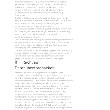
personenbezogenen Daten, die bei der Vittoria Quartararo
gespeichert sind, verlangen möchte, kann sie sich hierzu
jederzeit an einen Mitarbeiter des für die Verarbeitung
Verantwortlichen wenden. Der Mitarbeiter der Vittoria
Quartararo wird die Einschränkung der Verarbeitung
veranlassen.
Die Richtigkeit der personenbezogenen Daten wird von der
betroffenen Person bestritten, und zwar für eine Dauer, die es
dem Verantwortlichen ermöglicht, die Richtigkeit der
personenbezogenen Daten zu überprüfen.
Die Verarbeitung ist unrechtmäßig, die betroffene Person lehnt
die Löschung der personenbezogenen Daten ab und verlangt
stattdessen die Einschränkung der Nutzung der
personenbezogenen Daten.
Der Verantwortliche benötigt die personenbezogenen Daten für
die Zwecke der Verarbeitung nicht länger, die betroffene Person
benötigt sie jedoch zur Geltendmachung, Ausübung oder
Verteidigung von Rechtsansprüchen.
Die betroffene Person hat Widerspruch gegen die Verarbeitung
gem. Art. 21 Abs. 1 DS-GVO eingelegt und es steht noch nicht
fest, ob die berechtigten Gründe des Verantwortlichen
gegenüber denen der betroffenen Person überwiegen.
f) Recht auf
Datenübertragbarkeit
Jede von der Verarbeitung personenbezogener Daten
betroffene Person hat das vom Europäischen Richtlinien- und
Verordnungsgeber gewährte Recht, die sie betreffenden
personenbezogenen Daten, welche durch die betroffene Person
einem Verantwortlichen bereitgestellt wurden, in einem
strukturierten, gängigen und maschinenlesbaren Format zu
erhalten. Sie hat außerdem das Recht, diese Daten einem
anderen Verantwortlichen ohne Behinderung durch den
Verantwortlichen, dem die personenbezogenen Daten
bereitgestellt wurden, zu übermitteln, sofern die Verarbeitung
auf der Einwilligung gemäß Art. 6 Abs. 1 Buchstabe a DS-GVO
oder Art. 9 Abs. 2 Buchstabe a DS-GVO oder auf einem Vertrag
gemäß Art. 6 Abs. 1 Buchstabe b DS-GVO beruht und die
Verarbeitung mithilfe automatisierter Verfahren erfolgt, sofern