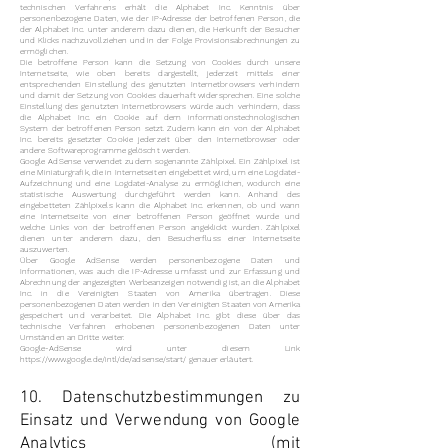
technischen Verfahrens erhält die Alphabet Inc. Kenntnis über
personenbezogene Daten, wie der IP-Adresse der betroffenen Person, die
der Alphabet Inc. unter anderem dazu dienen, die Herkunft der Besucher
und Klicks nachzuvollziehen und in der Folge Provisionsabrechnungen zu
ermöglichen.
Die betroffene Person kann die Setzung von Cookies durch unsere
Internetseite, wie oben bereits dargestellt, jederzeit mittels einer
entsprechenden Einstellung des genutzten Internetbrowsers verhindern
und damit der Setzung von Cookies dauerhaft widersprechen. Eine solche
Einstellung des genutzten Internetbrowsers würde auch verhindern, dass
die Alphabet Inc. ein Cookie auf dem informationstechnologischen
System der betroffenen Person setzt. Zudem kann ein von der Alphabet
Inc. bereits gesetzter Cookie jederzeit über den Internetbrowser oder
andere Softwareprogramme gelöscht werden.
Google AdSense verwendet zudem sogenannte Zählpixel. Ein Zählpixel ist
eine Miniaturgrafik, die in Internetseiten eingebettet wird, um eine Logdatei-
Aufzeichnung und eine Logdatei-Analyse zu ermöglichen, wodurch eine
statistische Auswertung durchgeführt werden kann. Anhand des
eingebetteten Zählpixels kann die Alphabet Inc. erkennen, ob und wann
eine Internetseite von einer betroffenen Person geöffnet wurde und
welche Links von der betroffenen Person angeklickt wurden. Zählpixel
dienen unter anderem dazu, den Besucherfluss einer Internetseite
auszuwerten.
Über Google AdSense werden personenbezogene Daten und
Informationen, was auch die IP-Adresse umfasst und zur Erfassung und
Abrechnung der angezeigten Werbeanzeigen notwendig ist, an die Alphabet
Inc. in die Vereinigten Staaten von Amerika übertragen. Diese
personenbezogenen Daten werden in den Vereinigten Staaten von Amerika
gespeichert und verarbeitet. Die Alphabet Inc. gibt diese über das
technische Verfahren erhobenen personenbezogenen Daten unter
Umständen an Dritte weiter.
Google-AdSense wird unter diesem Link
https://www.google.de/intl/de/adsense/start/
genauer erläutert.
10. Datenschutzbestimmungen zu
Einsatz und Verwendung von Google
Analytics (mit