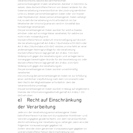
Verantwortliche, welche die veröffentlichten
personenbezogenen Daten verarbeiten, darüber in Kenntnis zu
setzen, dass die betroffene Person von diesen anderen für die
Datenverarbeitung Verantwortlichen die Löschung sämtlicher
Links zu diesen personenbezogenen Daten oder von Kopien
oder Replikationen dieser personenbezogenen Daten verlangt
hat, soweit die Verarbeitung nicht erforderlich ist. Der
Mitarbeiter der Vittoria Quartararo wird im Einzelfall das
Notwendige veranlassen.
Die personenbezogenen Daten wurden für solche Zwecke
erhoben oder auf sonstige Weise verarbeitet, für welche sie
nicht mehr notwendig sind.
Die betroffene Person widerruft ihre Einwilligung, auf die sich
die Verarbeitung gemäß Art. 6 Abs. 1 Buchstabe a DS-GVO oder
Art. 9 Abs. 2 Buchstabe a DS-GVO stützte, und es fehlt an einer
anderweitigen Rechtsgrundlage für die Verarbeitung.
Die betroffene Person legt gemäß Art. 21 Abs. 1 DS-GVO
Widerspruch gegen die Verarbeitung ein, und es liegen keine
vorrangigen berechtigten Gründe für die Verarbeitung vor, oder
die betroffene Person legt gemäß Art. 21 Abs. 2 DS-GVO
Widerspruch gegen die Verarbeitung ein.
Die personenbezogenen Daten wurden unrechtmäßig
verarbeitet.
Die Löschung der personenbezogenen Daten ist zur Erfüllung
einer rechtlichen Verpflichtung nach dem Unionsrecht oder
dem Recht der Mitgliedstaaten erforderlich, dem der
Verantwortliche unterliegt.
Die personenbezogenen Daten wurden in Bezug auf angebotene
Dienste der Informationsgesellschaft gemäß Art. 8 Abs. 1 DS-
GVO erhoben.
e) Recht auf Einschränkung
der Verarbeitung
Jede von der Verarbeitung personenbezogener Daten
betroffene Person hat das vom Europäischen Richtlinien- und
Verordnungsgeber gewährte Recht, von dem Verantwortlichen
die Einschränkung der Verarbeitung zu verlangen, wenn eine der
folgenden Voraussetzungen gegeben ist:
Sofern eine der oben genannten Voraussetzungen gegeben ist
und eine betroffene Person die Einschränkung von