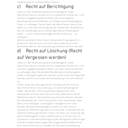
Verarbeitung für die betroffene Person
c) Recht auf Berichtigung
Jede von der Verarbeitung personenbezogener Daten
betroffene Person hat das vom Europäischen Richtlinien- und
Verordnungsgeber gewährte Recht, die unverzügliche
Berichtigung sie betreffender unrichtiger personenbezogener
Daten zu verlangen. Ferner steht der betroffenen Person das
Recht zu, unter Berücksichtigung der Zwecke der Verarbeitung,
die Vervollständigung unvollständiger personenbezogener
Daten — auch mittels einer ergänzenden Erklärung — zu
verlangen.
Möchte eine betroffene Person dieses Berichtigungsrecht in
Anspruch nehmen, kann sie sich hierzu jederzeit an einen
Mitarbeiter des für die Verarbeitung Verantwortlichen wenden.
d) Recht auf Löschung (Recht
auf Vergessen werden)
Jede von der Verarbeitung personenbezogener Daten
betroffene Person hat das vom Europäischen Richtlinien- und
Verordnungsgeber gewährte Recht, von dem Verantwortlichen
zu verlangen, dass die sie betreffenden personenbezogenen
Daten unverzüglich gelöscht werden, sofern einer der folgenden
Gründe zutrifft und soweit die Verarbeitung nicht erforderlich
ist:
Sofern einer der oben genannten Gründe zutrifft und eine
betroffene Person die Löschung von personenbezogenen
Daten, die bei der Vittoria Quartararo gespeichert sind,
veranlassen möchte, kann sie sich hierzu jederzeit an einen
Mitarbeiter des für die Verarbeitung Verantwortlichen wenden.
Der Mitarbeiter der Vittoria Quartararo wird veranlassen, dass
dem Löschverlangen unverzüglich nachgekommen wird.
Wurden die personenbezogenen Daten von der Vittoria
Quartararo öffentlich gemacht und ist unser Unternehmen als
Verantwortlicher gemäß Art. 17 Abs. 1 DS-GVO zur Löschung der
personenbezogenen Daten verpflichtet, so trifft die Vittoria
Quartararo unter Berücksichtigung der verfügbaren Technologie
und der Implementierungskosten angemessene Maßnahmen,
auch technischer Art, um andere für die Datenverarbeitung