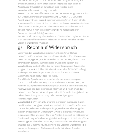
die Verarbeitung nicht für die Wahrnehmung einer Aufgabe
erforderlich ist, die im öffentlichen Interesse liegt oder in
Ausübung öffentlicher Gewalt erfolgt, welche dem
Verantwortlichen übertragen wurde.
Ferner hat die betroffene Person bei der Ausübung ihres Rechts
auf Datenübertragbarkeit gemäß Art. 20 Abs. 1 DS-GVO das
Recht, zu erwirken, dass die personenbezogenen Daten direkt
von einem Verantwortlichen an einen anderen Verantwortlichen
übermittelt werden, soweit dies technisch machbar ist und
sofern hiervon nicht die Rechte und Freiheiten anderer
Personen beeinträchtigt werden.
Zur Geltendmachung des Rechts auf Datenübertragbarkeit kann
sich die betroffene Person jederzeit an einen Mitarbeiter der
Vittoria Quartararo wenden.
g) Recht auf Widerspruch
Jede von der Verarbeitung personenbezogener Daten
betroffene Person hat das vom Europäischen Richtlinien- und
Verordnungsgeber gewährte Recht, aus Gründen, die sich aus
ihrer besonderen Situation ergeben, jederzeit gegen die
Verarbeitung sie betreffender personenbezogener Daten, die
aufgrund von Art. 6 Abs. 1 Buchstaben e oder f DS-GVO erfolgt,
Widerspruch einzulegen. Dies gilt auch für ein auf diese
Bestimmungen gestütztes Profiling.
Die Vittoria Quartararo verarbeitet die personenbezogenen
Daten im Falle des Widerspruchs nicht mehr, es sei denn, wir
können zwingende schutzwürdige Gründe für die Verarbeitung
nachweisen, die den Interessen, Rechten und Freiheiten der
betroffenen Person überwiegen, oder die Verarbeitung dient der
Geltendmachung, Ausübung oder Verteidigung von
Rechtsansprüchen.
Verarbeitet die Vittoria Quartararo personenbezogene Daten,
um Direktwerbung zu betreiben, so hat die betroffene Person
das Recht, jederzeit Widerspruch gegen die Verarbeitung der
personenbezogenen Daten zum Zwecke derartiger Werbung
einzulegen. Dies gilt auch für das Profiling, soweit es mit solcher
Direktwerbung in Verbindung steht. Widerspricht die betroffene
Person gegenüber der Vittoria Quartararo der Verarbeitung für
Zwecke der Direktwerbung, so wird die Vittoria Quartararo die
personenbezogenen Daten nicht mehr für diese Zwecke
verarbeiten.