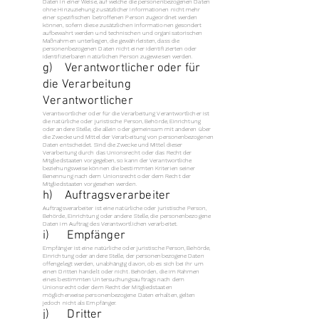
Daten in einer Weise, auf welche die personenbezogenen Daten
ohne Hinzuziehung zusätzlicher Informationen nicht mehr
einer spezifischen betroffenen Person zugeordnet werden
können, sofern diese zusätzlichen Informationen gesondert
aufbewahrt werden und technischen und organisatorischen
Maßnahmen unterliegen, die gewährleisten, dass die
personenbezogenen Daten nicht einer identifizierten oder
identifizierbaren natürlichen Person zugewiesen werden.
g) Verantwortlicher oder für
die Verarbeitung
Verantwortlicher
Verantwortlicher oder für die Verarbeitung Verantwortlicher ist
die natürliche oder juristische Person, Behörde, Einrichtung
oder andere Stelle, die allein oder gemeinsam mit anderen über
die Zwecke und Mittel der Verarbeitung von personenbezogenen
Daten entscheidet. Sind die Zwecke und Mittel dieser
Verarbeitung durch das Unionsrecht oder das Recht der
Mitgliedstaaten vorgegeben, so kann der Verantwortliche
beziehungsweise können die bestimmten Kriterien seiner
Benennung nach dem Unionsrecht oder dem Recht der
Mitgliedstaaten vorgesehen werden.
h) Auftragsverarbeiter
Auftragsverarbeiter ist eine natürliche oder juristische Person,
Behörde, Einrichtung oder andere Stelle, die personenbezogene
Daten im Auftrag des Verantwortlichen verarbeitet.
i) Empfänger
Empfänger ist eine natürliche oder juristische Person, Behörde,
Einrichtung oder andere Stelle, der personenbezogene Daten
offengelegt werden, unabhängig davon, ob es sich bei ihr um
einen Dritten handelt oder nicht. Behörden, die im Rahmen
eines bestimmten Untersuchungsauftrags nach dem
Unionsrecht oder dem Recht der Mitgliedstaaten
möglicherweise personenbezogene Daten erhalten, gelten
jedoch nicht als Empfänger.
j) Dritter