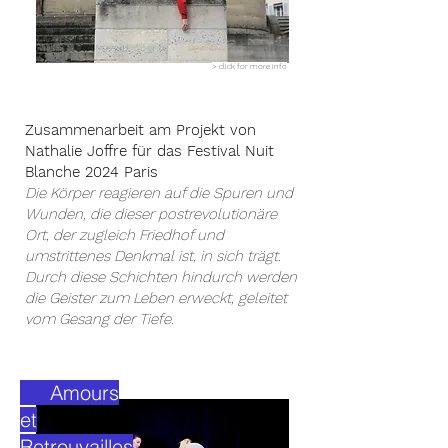
> click for more info
Zusammenarbeit am Projekt von
Nathalie Joffre für das Festival Nuit
Blanche 2024 Paris
Die Körper reagieren auf die Spuren und
Wunden, die dieser postrevolutionäre
Ort, der zugleich Friedhof und
umstrittenes Denkmal ist, in sich trägt.
Durch diese Schichten hindurch werden
die Geister zum Leben erweckt, geleitet
vom Gesang der Tiefe.
Amours
et
Retrouvailles