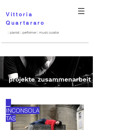
Vittoria
Quartararo
:: pianist :: performer :: music curator
projekte
::
zusammenarbeit
INCONSOLA
TAS